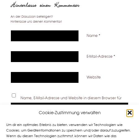
Hinterlasse einen Kommentar
An der Diskussion beteiligen?
Hinterlasse uns deinen Kommentar!
Name
*
E-Mail-Adresse
*
Website
Name, E-Mail-Adresse und Website in diesem Browser für
meinen nächsten Kommentar speichern.
Cookie-Zustimmung verwalten
Um dir ein optimales Erlebnis zu bieten, verwenden wir Technologien wie
Cookies, um Geräteinformationen zu speichern und/oder darauf zuzugreifen.
Wenn du diesen Technologien zustimmst, können wir Daten wie das