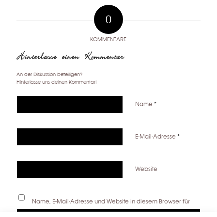
0
KOMMENTARE
Hinterlasse einen Kommentar
An der Diskussion beteiligen?
Hinterlasse uns deinen Kommentar!
Name
*
E-Mail-Adresse
*
Website
Name, E-Mail-Adresse und Website in diesem Browser für
meinen nächsten Kommentar speichern.