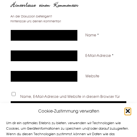
Hinterlasse einen Kommentar
An der Diskussion beteiligen?
Hinterlasse uns deinen Kommentar!
Name
*
E-Mail-Adresse
*
Website
Name, E-Mail-Adresse und Website in diesem Browser für
meinen nächsten Kommentar speichern.
Cookie-Zustimmung verwalten
Um dir ein optimales Erlebnis zu bieten, verwenden wir Technologien wie
Cookies, um Geräteinformationen zu speichern und/oder darauf zuzugreifen.
Wenn du diesen Technologien zustimmst, können wir Daten wie das