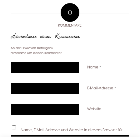
0
KOMMENTARE
Hinterlasse einen Kommentar
An der Diskussion beteiligen?
Hinterlasse uns deinen Kommentar!
Name
*
E-Mail-Adresse
*
Website
Name, E-Mail-Adresse und Website in diesem Browser für
meinen nächsten Kommentar speichern.